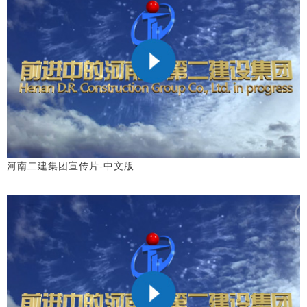
河南二建集团宣传片-中文版