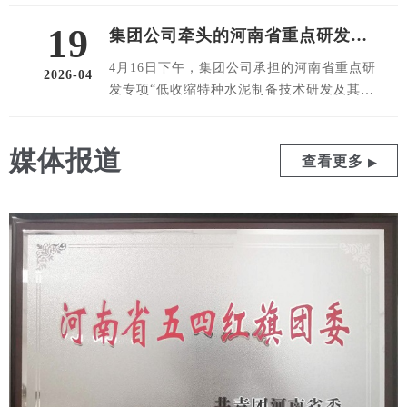
全线贯通、汽机房主体钢结构顺利封顶，此
次两大关键节点的同步落地，标志着项目…
19
集团公司牵头的河南省重点研发专
项项目启动会成功召开
4月16日下午，集团公司承担的河南省重点研
2026-04
发专项“低收缩特种水泥制备技术研发及其在
UHPC薄型大板中的示范应用”项目启动会在
总部会议室顺利召开。河南理工大学二…
媒体报道
查看更多
▶