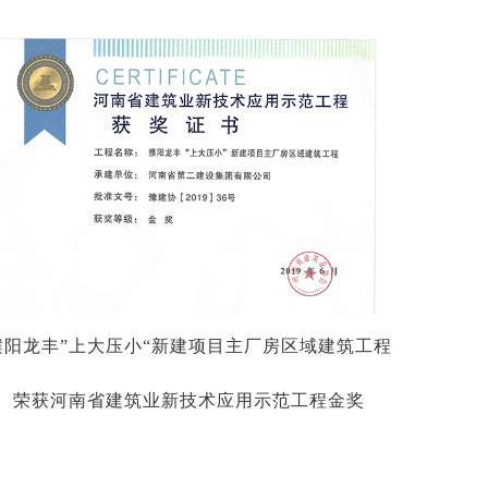
濮阳龙丰”上大压小“新建项目主厂房区域建筑工程
荣获河南省建筑业新技术应用示范工程金奖