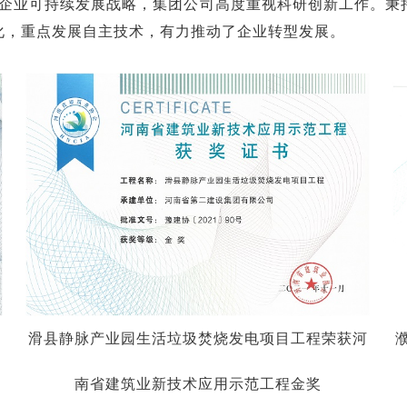
和企业可持续发展战略，集团公司高度重视科研创新工作。秉
化，重点发展自主技术，有力推动了企业转型发展。
滑县静脉产业园生活垃圾焚烧发电项目工程荣获河
奖
南省建筑业新技术应用示范工程金奖