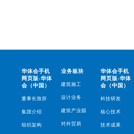
华体会手机
业务板块
华体会手机
网页版-华体
网页版-华体
建筑施工
会（中国）
会（中国）
设计业务
董事长致辞
科技研发
建筑产业园
集团介绍
核心技术
对外贸易
组织架构
技术成果