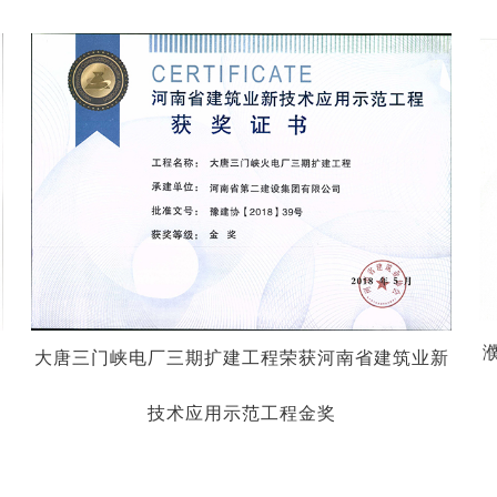
大唐三门峡电厂三期扩建工程荣获河南省建筑业新
应
技术应用示范工程金奖