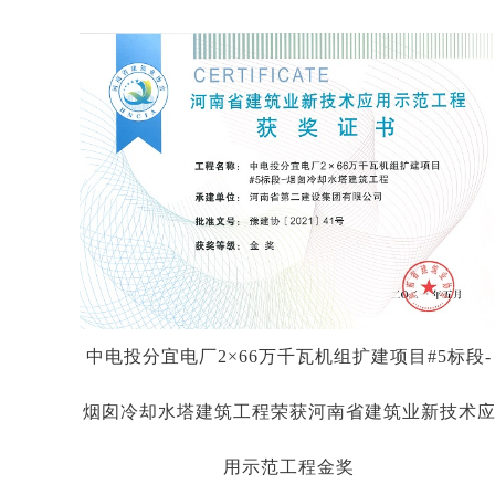
中电投分宜电厂2×66万千瓦机组扩建项目#5标段-
烟囱冷却水塔建筑工程荣获河南省建筑业新技术
用示范工程金奖