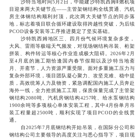
沙特当地时间5月2日，中能建沙特凯西姆Ⅱ燃机项
目迎来两大关键节点——主管架钢结构全线贯通、汽机
房主体钢结构顺利封顶，此次两大关键节点的同步落
地，标志着项目联合循环建设取得跨越性突破，为后续
PCOD设备安装等工序推进奠定了坚实基础。
沙特凯西姆地区三、四月份气候环境复杂多变，
大风、雷雨等极端天气频发，对现场钢结构吊装、桁架
拼装、构件转运等核心作业造成极大阻碍。2026年2月
至4月底的施工期恰逢国内春节假期以及沙特当地斋
月、开斋节，人力资源严重受限。面对多重施工压力与
复杂外部环境，项目团队凝心聚力、攻坚克难、稳中提
质，高效统筹人力及物资，紧急调配国内施工人员奔赴
海外一线，全力抢抓施工工期，保质保量完成了主管架
钢结构2080吨、汽机房钢结构4257吨、给水泵钢结构
1900余吨等多项核心单体安装工程，其中4月份单月吊
装工程量超2500吨，顺利实现了项目PCOD的全线贯
通。
自2025年7月底钢结构开始吊装，在国际分公司和
钢结构公司主要领导的高度关注与悉心指导下，项目现