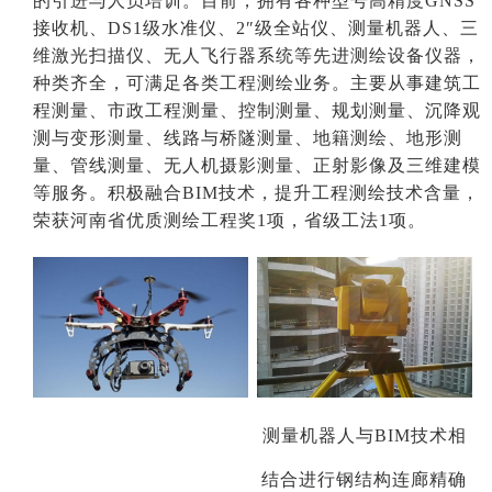
的引进与人员培训
。目前
，拥有各种型号高精度
GNSS
接收机、
DS1级
水准仪、
2″级
全站仪、测量机器人、三
维激光扫描仪
、
无人飞行器系统
等
先进测绘
设备
仪器
，
种类齐全
，可满足各类工程测绘业务
。
主要
从事
建筑工
程测量、市政工程测量、控制测量、规划测量、
沉降观
测与变形测量、
线路与桥隧测量、地籍测绘、地形测
量、管线测量、无人机摄影测量、正射影像及三维建模
等服务。积极
融合
BIM
技术
，提升
工程测绘
技术含量
，
荣获河南省优质测绘工程奖
1
项，省级工法
1
项。
测量机器人与BIM技术相
结合进行钢结构连廊精确