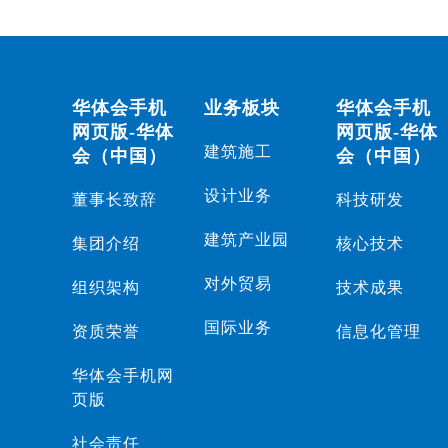
华体会手机
业务板块
华体会手机
网页版-华体
网页版-华体
建筑施工
会（中国）
会（中国）
设计业务
董事长致辞
科技研发
建筑产业园
集团介绍
核心技术
对外贸易
组织架构
技术成果
国际业务
资质荣誉
信息化管理
华体会手机网
页版
社会责任