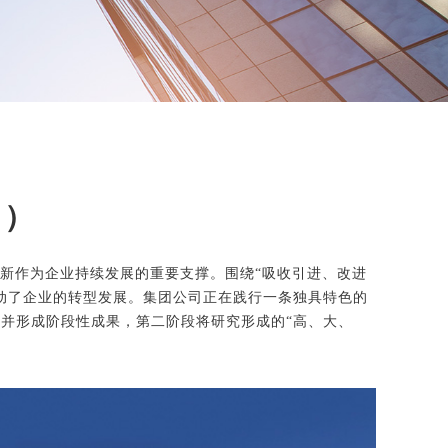
国）
新作为企业持续发展的重要支撑。围绕“吸收引进、改进
动了企业的转型发展。集团公司正在践行一条独具特色的
并形成阶段性成果，第二阶段将研究形成的“高、大、