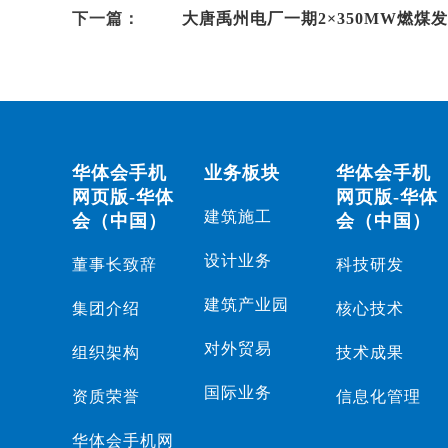
下一篇：
大唐禹州电厂一期2×350MW燃煤
华体会手机
业务板块
华体会手机
网页版-华体
网页版-华体
建筑施工
会（中国）
会（中国）
设计业务
董事长致辞
科技研发
建筑产业园
集团介绍
核心技术
对外贸易
组织架构
技术成果
国际业务
资质荣誉
信息化管理
华体会手机网