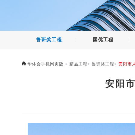
鲁班奖工程
国优工程
华体会手机网页版
>
精品工程
>
鲁班奖工程
>
安阳市
安阳