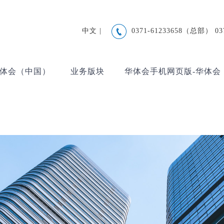
中文
|
0371-61233658（总部） 0
华体会（中国）
业务版块
华体会手机网页版-华体会